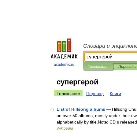
Словари и энциклоп
academic.ru
Толкования
Переводы
супергерой
Толкование
Перевод
Книги
List of Hillsong albums
— Hillsong Chur
91
on over 50 albums, mostly under their own 
alphabetically by title.Note: CD s releas
Wikipedia