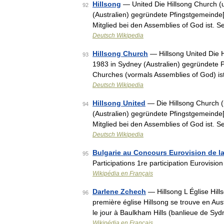
Hillsong
— United Die Hillsong Church (ur
92
(Australien) gegründete Pfingstgemeinde[
Mitglied bei den Assemblies of God ist. 
Deutsch Wikipedia
Hillsong Church
— Hillsong United Die Hi
93
1983 in Sydney (Australien) gegründete Pf
Churches (vormals Assemblies of God) i
Deutsch Wikipedia
Hillsong United
— Die Hillsong Church (ur
94
(Australien) gegründete Pfingstgemeinde[
Mitglied bei den Assemblies of God ist. 
Deutsch Wikipedia
Bulgarie au Concours Eurovision de l
95
Participations 1re participation Eurovisio
Wikipédia en Français
Darlene Zchech
— Hillsong L Église Hill
96
première église Hillsong se trouve en Aus
le jour à Baulkham Hills (banlieue de S
Wikipédia en Français