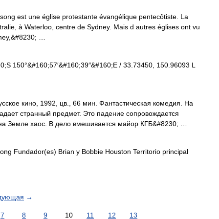
lsong est une église protestante évangélique pentecôtiste. La
tralie, à Waterloo, centre de Sydney. Mais d autres églises ont vu
ydney,&#8230; …
;S 150°&#160;57′&#160;39″&#160;E / 33.73450, 150.96093 L
ское кино, 1992, цв., 66 мин. Фантастическая комедия. На
адает странный предмет. Это падение сопровождается
на Земле хаос. В дело вмешивается майор КГБ&#8230; …
song Fundador(es) Brian y Bobbie Houston Territorio principal
дующая
→
7
8
9
10
11
12
13