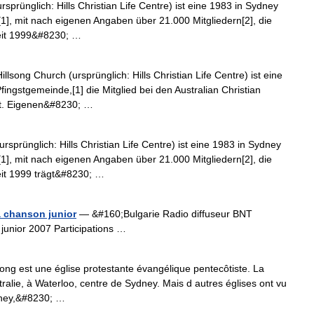
sprünglich: Hills Christian Life Centre) ist eine 1983 in Sydney
1], mit nach eigenen Angaben über 21.000 Mitgliedern[2], die
Seit 1999&#8230; …
llsong Church (ursprünglich: Hills Christian Life Centre) ist eine
ingstgemeinde,[1] die Mitglied bei den Australian Christian
st. Eigenen&#8230; …
sprünglich: Hills Christian Life Centre) ist eine 1983 in Sydney
1], mit nach eigenen Angaben über 21.000 Mitgliedern[2], die
Seit 1999 trägt&#8230; …
a chanson junior
— &#160;Bulgarie Radio diffuseur BNT
n junior 2007 Participations …
song est une église protestante évangélique pentecôtiste. La
tralie, à Waterloo, centre de Sydney. Mais d autres églises ont vu
ydney,&#8230; …