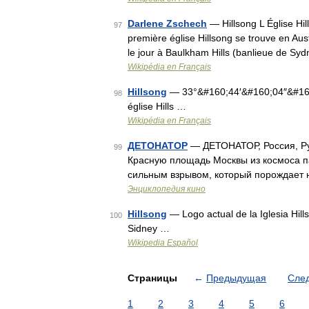
Darlene Zschech
— Hillsong L Église Hil
97
première église Hillsong se trouve en Aus
le jour à Baulkham Hills (banlieue de S
Wikipédia en Français
Hillsong
— 33°&#160;44′&#160;04″&#160
98
église Hills …
Wikipédia en Français
ДЕТОНАТОР
— ДЕТОНАТОР, Россия, Рус
99
Красную площадь Москвы из космоса п
сильным взрывом, который порождает 
Энциклопедия кино
Hillsong
— Logo actual de la Iglesia Hill
100
Sidney …
Wikipedia Español
Страницы
←
Предыдущая
Сле
1
2
3
4
5
6