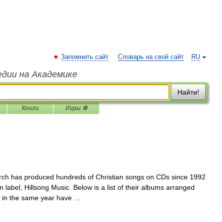
Запомнить сайт
Словарь на свой сайт
RU
едии на Академике
Найти!
Книги
Игры ⚽
ch has produced hundreds of Christian songs on CDs since 1992
label, Hillsong Music. Below is a list of their albums arranged
ed in the same year have …