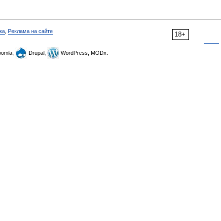
ка
,
Реклама на сайте
18+
omla,
Drupal,
WordPress, MODx.